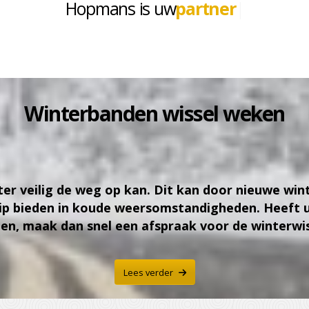
Hopmans is uw
full servi
|
Winterbanden wissel weken
nter veilig de weg op kan. Dit kan door nieuwe w
ip bieden in koude weersomstandigheden. Heeft u 
gen, maak dan snel een afspraak voor de winterwis
Lees verder