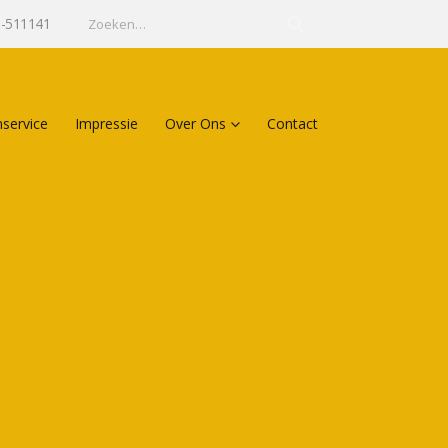
5-511141
service
Impressie
Over Ons
Contact