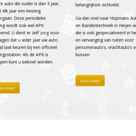
re auto die ouder is dan 3 jaar,
belangrijkste zichtveld.
 elk jaar een keuring
rgaan. Deze periodieke
Ga dan snel naar Hopmans Au
ing wordt ook wel APK
en Bandentechniek in Heijen 
emd. U dient er zelf zorg voor
die is ook gespecialiseerd in he
ragen dat u ieder jaar uw auto
en vervanging van ruiten voor
jd laat keuren bij een officiëel
personenauto’s, vrachtauto’s 
ingsstation. Als de APK is
bussen.
open kunt u beboet worden.
Lees meer
es meer