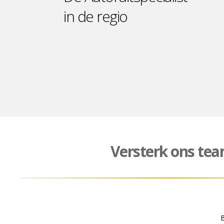
in de regio
Versterk
ons te
B