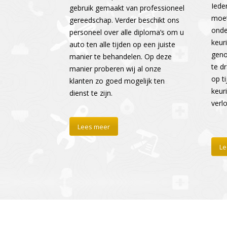
Iede
gebruik gemaakt van professioneel
moet
gereedschap. Verder beschikt ons
onde
personeel over alle diploma’s om u
keur
auto ten alle tijden op een juiste
geno
manier te behandelen. Op deze
te d
manier proberen wij al onze
op ti
klanten zo goed mogelijk ten
keur
dienst te zijn.
verl
Lees meer
Le