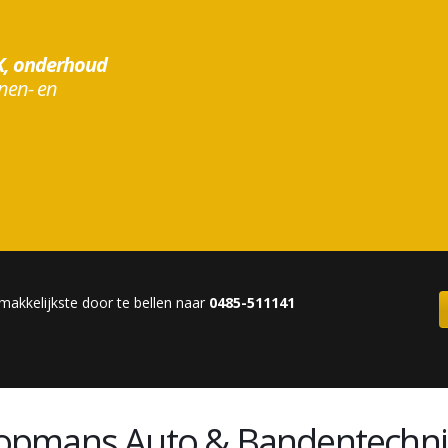
, onderhoud
nen- en
makkelijkste door te bellen naar
0485-511141
opmans Auto & Bandentechni