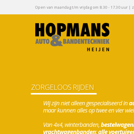
Open van maandag t/m vrijdag om 8.30 - 17.30 uur | z
ZORGELOOS RIJDEN
Wij zijn niet alleen gespecialiseerd in
a
maar kunnen alles op twee en vier wie
Van 4x4, winterbanden,
bestelwagen
vrachtwagenbanden
:
alle voertuige