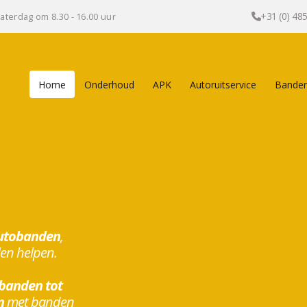
+31 (0) 48
aterdag om 8.30 - 16.00 uur
Home
Onderhoud
APK
Autoruitservice
Banden
utobanden
,
len helpen.
banden tot
n
met banden