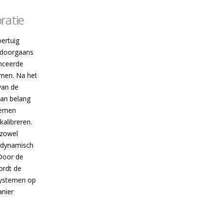
bratie
ertuig
 doorgaans
nceerde
emen. Na het
van de
 van belang
temen
kalibreren.
 zowel
s dynamisch
 Door de
wordt de
systemen op
anier