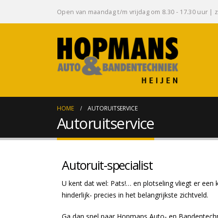
Open van maandag t/m vrijdag om 8.30 - 17.30 uur | z
HOME
AUTORUITSERVICE
Autoruitservice
Autoruit-specialist
U kent dat wel: Pats!… en plotseling vliegt er een 
hinderlijk- precies in het belangrijkste zichtveld.
Ga dan snel naar Hopmans Auto- en Bandentechni